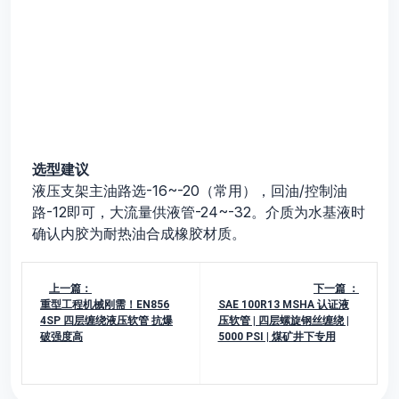
选型建议
液压支架主油路选-16~-20（常用），回油/控制油
路-12即可，大流量供液管-24~-32。介质为水基液时
确认内胶为耐热油合成橡胶材质。
上一篇：
下一篇 ：
重型工程机械刚需！EN856
SAE 100R13 MSHA 认证液
4SP 四层缠绕液压软管 抗爆
压软管 | 四层螺旋钢丝缠绕 |
破强度高
5000 PSI | 煤矿井下专用