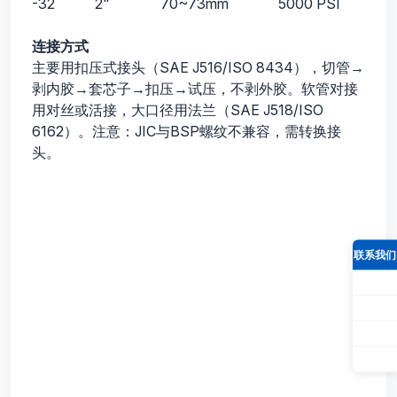
-32
2"
70~73mm
5000 PSI
连接方式
主要用扣压式接头（SAE J516/ISO 8434），切管→
剥内胶→套芯子→扣压→试压，不剥外胶。软管对接
用对丝或活接，大口径用法兰（SAE J518/ISO
6162）。注意：JIC与BSP螺纹不兼容，需转换接
头。
联系我们