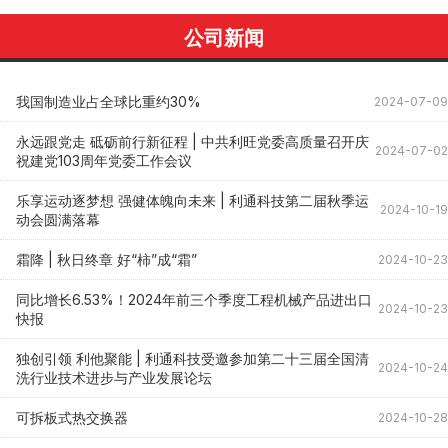
公司新闻
我国制造业占全球比重约30%
2024-07-09
永远跟党走 砥砺前行新征程 | 中共利旺党委高质量召开庆
2024-07-02
祝建党103周年党委工作会议
乐享运动逐梦想 强健体魄向未来 | 利通科技第二届秋季运
2024-10-19
动会圆满落幕
霜降 | 秋日终章 好“柿”成“霜”
2024-10-23
同比增长6.53%！2024年前三个季度工程机械产品进出口
2024-10-23
快报
独创引领 利他聚能 | 利通科技受邀参加第二十三届全国清
2024-10-24
洗行业技术进步与产业发展论坛
可拆板式热交换器
2024-10-28