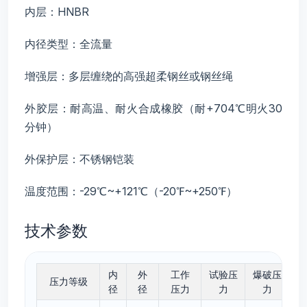
内层：HNBR
内径类型：全流量
增强层：多层缠绕的高强超柔钢丝或钢丝绳
外胶层：耐高温、耐火合成橡胶（耐+704℃明火30
分钟）
外保护层：不锈钢铠装
温度范围：-29℃~+121℃（-20℉~+250℉）
技术参数
内
外
工作
试验压
爆破压
压力等级
径
径
压力
力
力