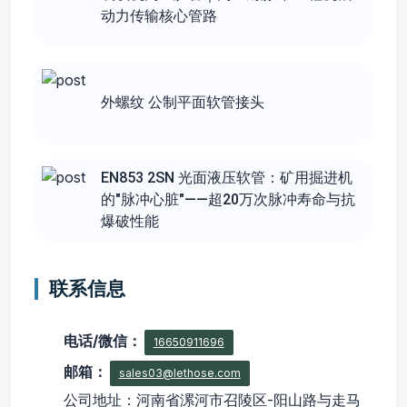
动力传输核心管路
外螺纹 公制平⾯软管接头
EN853 2SN 光面液压软管：矿用掘进机
的"脉冲心脏"——超20万次脉冲寿命与抗
爆破性能
联系信息
电话/微信：
16650911696
邮箱：
sales03@lethose.com
公司地址：河南省漯河市召陵区-阳山路与走马