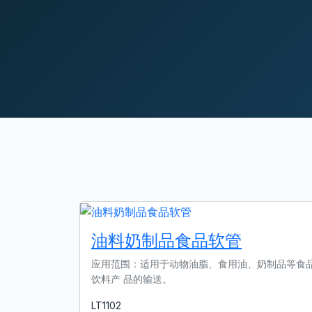
油料奶制品⻝品软管
应⽤范围：适⽤于动物油脂、⻝⽤油、奶制品等⻝
饮料产 品的输送。
LT1102