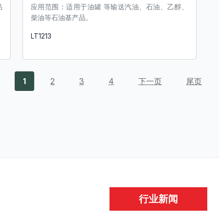
品
应用范围：适用于油罐 等输送汽油、石油、乙醇、
柴油等石油基产品。
LT1213
了解更多
1
2
3
4
下一页
尾页
行业新闻