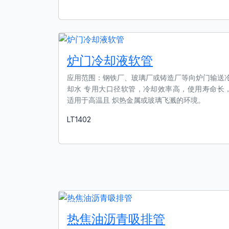
了解更多
炉⻔冷却液软管
应用范围：钢铁⼚、玻璃⼚或铸造⼚等向炉⻔输送
却⽔ 专⽤⼤⼝径软管，冷却效率⾼，使⽤寿命⻓
适⽤于⾼温且 炽热⾦属或玻璃⻜溅的环境。
LT1402
了解更多
热焦油沥⻘吸排管