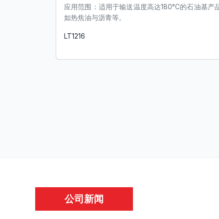
应用范围：适⽤于输送温度⾼达180°C的⽯油基产
如热焦油与沥⻘等。
LT1216
了解更多
公司新闻