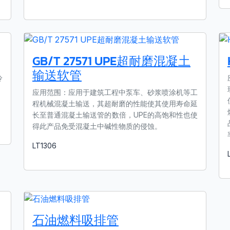
了解更多
GB/T 27571 UPE超耐磨混凝⼟
输送软管
冷
，
应用范围：应⽤于建筑⼯程中泵⻋、砂浆喷涂机等⼯
程机械混凝⼟输送，其超耐磨的性能使其使⽤寿命延
⻓⾄普通混凝⼟输送管的数倍，UPE的⾼饱和性也使
得此产品免受混凝⼟中碱性物质的侵蚀。
LT1306
了解更多
石油燃料吸排管