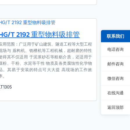
HG/T 2192 重型物料吸排管
联系我们
应用范围：⼴泛⽤于矿⼭建筑、隧道⼯程等⼤型⼯程
电话咨询
现场与 盾构机、铣槽机等⼯程机械，超耐磨的特性
使得其不仅适⽤ 于泥浆砂⽯等粗粝介质，还适⽤于
煤粉、⼲粉、⽔泥等⼲性 物质及各类腐蚀性化学物
邮件咨询
品。其易于安装的特点可⼤⼤提 ⾼现场的⼯作效
率。
微信咨询
LT1305
了解更多
在线沟通
返回顶部