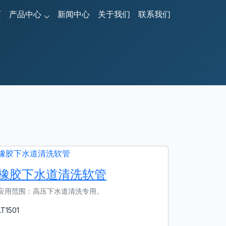
页
产品中心
新闻中心
关于我们
联系我们
橡胶下⽔道清洗软管
应⽤范围：⾼压下⽔道清洗专⽤。
LT1501
了解更多