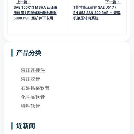
上一篇：
下一篇 ：
SAE 100R13 MSHA 认证液
1英寸高压油管 SAE J517 /
压软管 | 四层螺旋钢丝缠绕 |
EN 853 2SN 300 BAR — 装载
5000 PSI | 煤矿井下专用
机液压转向系统
产品分类
液压连接件
液压胶管
石油钻采软管
化学品软管
特种软管
近新闻