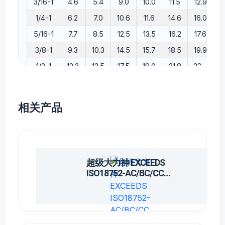
3/16-1
4.6
5.4
9.0
10.0
11.5
12.9
1/4-1
6.2
7.0
10.6
11.6
14.6
16.0
5/16-1
7.7
8.5
12.5
13.5
16.2
17.6
3/8-1
9.3
10.3
14.5
15.7
18.5
19.9
1/2-1
12.3
13.5
17.5
19.0
21.8
23.4
5/8-1
15.5
16.7
20.6
22.2
24.7
26.3
3/4-1
18.6
19.8
24.3
25.5
28.7
30.3
相关产品
1-1
25.0
26.4
31.9
33.1
36.3
37.9
1 1/4-1
31.4
33.0
39.2
40.8
43.3
45.7
1 1/2-1
37.7
39.3
44.9
46.5
49.8
52.2
超级大力神 EXCEEDS
2-1
50.4
52.0
58.7
60.3
64.3
66.7
ISO18752-AC/BC/CC
3/16-2
4.6
5.4
10.6
11.6
14.6
16.0
LT SA6992
1/4-2
6.1
7.0
12.6
13.6
16.3
17.7
5/16-2
7.7
8.5
14.1
15.1
18
19.4