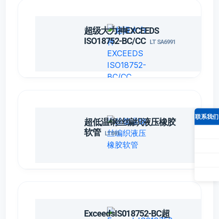
3/8-2
9.3
10.3
16.3
17.5
20.3
21.7
1/2-2
12.3
13.5
19.4
20.6
23.4
25.0
超级大力神EXCEEDS
5/8-2
15.5
16.7
22.2
23.8
26.6
28.2
ISO18752-BC/CC
LT SA6991
3/4-2
18.6
19.8
26.2
27.8
30.6
32.2
1-2
25.0
26.4
33.6
34.8
37.7
39.3
1 1/4-2
31.4
33.0
43.6
45.0
48.0
50.4
1 1/2-2
37.7
39.3
49.6
51.4
54.4
56.8
2-2
50.4
52.0
62.3
64.7
67.0
69.4
联系我们
超低温钢丝编织液压橡胶
软管
LT691
ExceedsIS018752-BC超