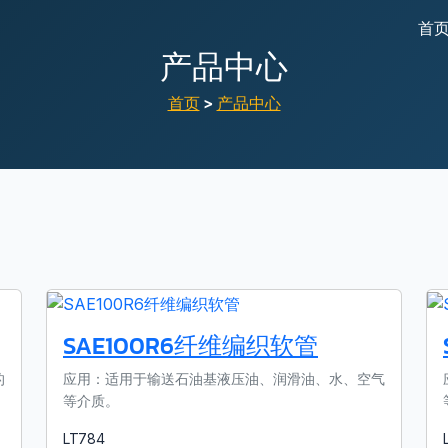
首
产品中心
首页
>
产品中心
SAE100R6纤维编织软管
的
应用：适用于输送石油基液压油、润滑油、水、空气
等介质。
LT784